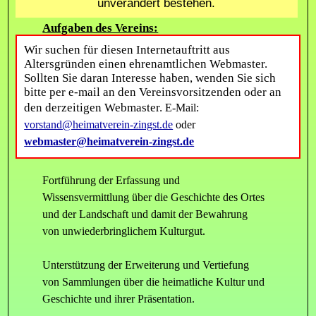
unverändert bestehen.
Aufgaben des Vereins:
Sicherung und Wahrung des Heimatmuseums
Wir suchen für diesen Internetauftritt aus
Zingst als Mittelpunkt der Pflege des
Altersgründen einen ehrenamtlichen Webmaster.
Sollten Sie daran Interesse haben, wenden Sie sich
Heimatgedankens.
bitte per e-mail an den Vereinsvorsitzenden oder an
den derzeitigen Webmaster.
E-Mail:
Pflege der heimatlichen Kultur sowohl für und
vorstand@heimatverein-zingst.de
oder
durch die einheimische Bevölkerung als auch die
webmaster@heimatverein-zingst.de
Übermittlung an die Gäste.
Fortführung der Erfassung und
Wissensvermittlung über die Geschichte des Ortes
und der Landschaft und damit der Bewahrung
von unwiederbringlichem Kulturgut.
Unterstützung der Erweiterung und Vertiefung
von Sammlungen über die heimatliche Kultur und
Geschichte und ihrer Präsentation.