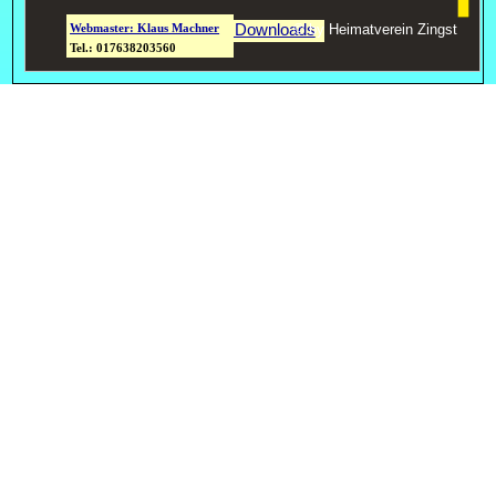
Zu den Downloads
© by Heimatverein Zingst
Webmaster: Klaus Machner
Tel.: 017638203560